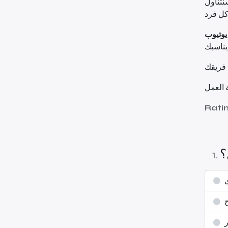
سنتناول
Rati
؟
1
.
ح
ر