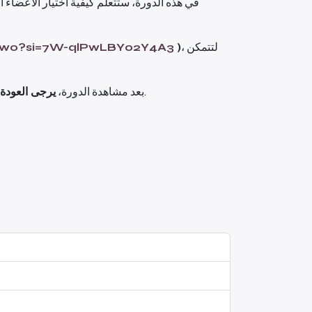
في هذه الدورة، ستتعلم كيفية اختيار الأعضاء ال
، لتتمكن
)
ccwo?si=7W-qlPwLBY02Y4A3
لضمان استيعاب المفاهيم وتطبيقها بنجاح في فريقك.
بعد مشاهدة الدورة،
يرجى العودة و