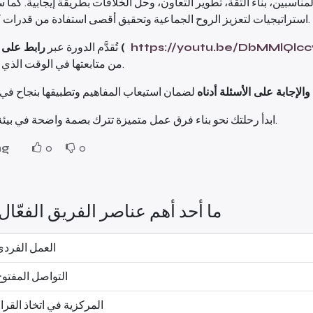
مناسبين، بناء الثقة، تطوير التعاون، وحل الخلافات بطريقة إيجابية. كما 
استراتيجيات لتعزيز الروح الجماعية وتحقيق أقصى استفادة من قدرات كل فرد.
https://youtu.be/DbMMlQl
رابط على يوتيوب (
تُقدَّم الدورة عبر
من متابعتها في الوقت الذي يناسبك.
الإجابة على الأسئلة أدناه
ابدأ رحلتك نحو بناء فرق عمل متميزة تترك بصمة واضحة في بيئة العمل.
ng
0
0
ما أحد أهم عناصر الفريق الفعّال
العمل الفردي
التواصل المفتو
المركزية في اتخاذ القرا