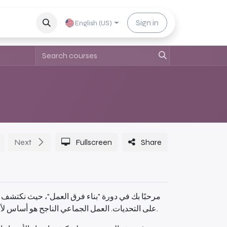
intment
Complaints and suggestions
Sign in
Partnerships a
English (US)
Next
Fullscreen
Share
مرحبًا بك في دورة "بناء فرق العمل"، حيث نكتشف م
على التحديات. العمل الجماعي الناجح هو أساس لأي مؤسسة ناجحة، ويتطلب مهارات خاصة في التواصل، التنسيق، وتحفيز الأفراد.