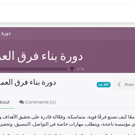
Odoo
About us
Our services
Book your appo
دورة ب
دورة بناء فرق الع
0
%
دورة بناء فرق العم
Prev
10
XP
bout
Comments (
0
)
عًا كيف نصنع فرقًا قوية، متماسكة، وفعّالة قادرة على تحقيق الأهداف و