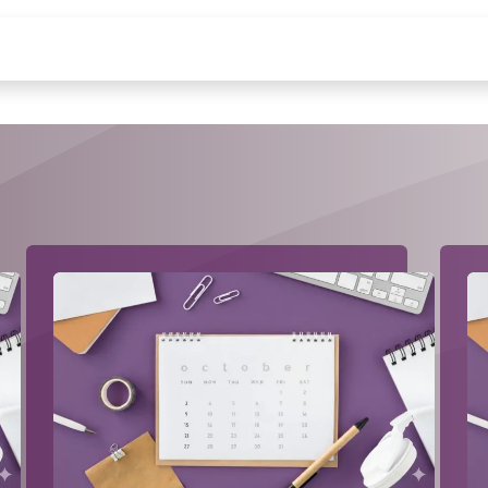
Odoo
عن فوري
خدماتنا
احجز موعدك
ل