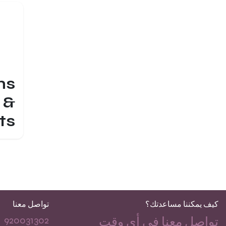
ns
&
ts
كيف يمكننا مساعدتك؟
تواصل معنا
920031302
تواصل معنا في أي وقت